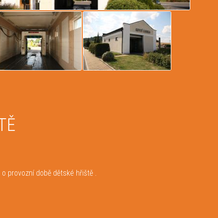
TĚ
o provozní době dětské hřiště .
2025