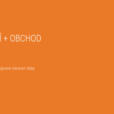
 + OBCHOD
pravě otevírací doby.
025