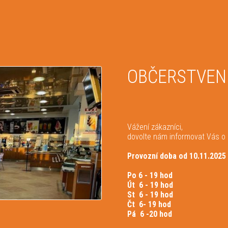
OBČERSTVENÍ
Vážení zákazníci,
dovolte nám informovat Vás o ú
Provozní doba od 10.11.2
Po 6 - 19 hod
Út 6 - 19 hod
St 6 - 19 hod
Čt 6- 19 hod
Pá 6 -20 hod