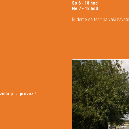
So 6 - 18 hod
Ne 7 - 18 hod
Budeme se těšit na vaši návště
zidla
je v
provoz !